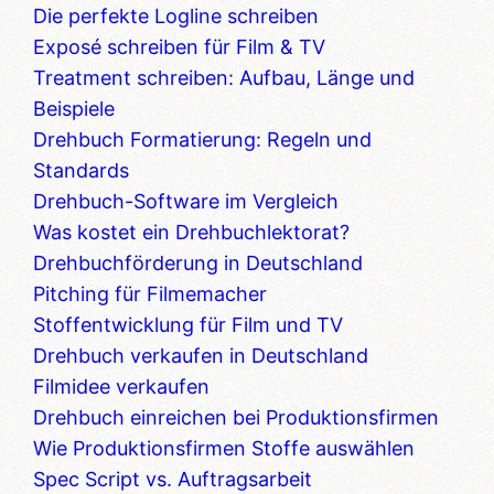
Die perfekte Logline schreiben
Exposé schreiben für Film & TV
Treatment schreiben: Aufbau, Länge und
Beispiele
Drehbuch Formatierung: Regeln und
Standards
Drehbuch-Software im Vergleich
Was kostet ein Drehbuchlektorat?
Drehbuchförderung in Deutschland
Pitching für Filmemacher
Stoffentwicklung für Film und TV
Drehbuch verkaufen in Deutschland
Filmidee verkaufen
Drehbuch einreichen bei Produktionsfirmen
Wie Produktionsfirmen Stoffe auswählen
Spec Script vs. Auftragsarbeit