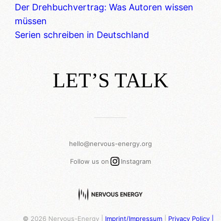
Der Drehbuchvertrag: Was Autoren wissen
müssen
Serien schreiben in Deutschland
LET’S TALK
___________
hello@nervous-energy.org
Instagram
Follow us on
Instagram
©
2026 Nervous-Energy |
Imprint/Impressum
|
Privacy Policy |