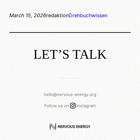
March 15, 2026
redaktion
Drehbuchwissen
LET’S TALK
___________
hello@nervous-energy.org
Instagram
Follow us on
Instagram